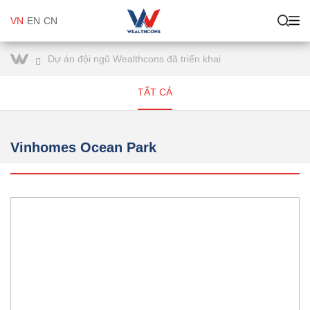
VN
EN
CN
Dự án đội ngũ Wealthcons đã triển khai
TẤT CẢ
Vinhomes Ocean Park