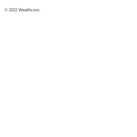
© 2022 Wealthcons.
Thiết kế web
bởi
Cánh Cam