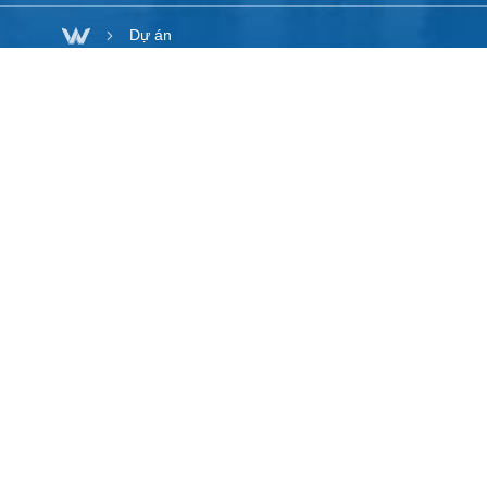
Dự án
Loại dự án
Tất cả
King's College Wimbledon TP.
HCM