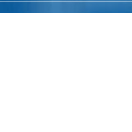
Khu vực
Tất cả
Maia Resort Hồ Tràm