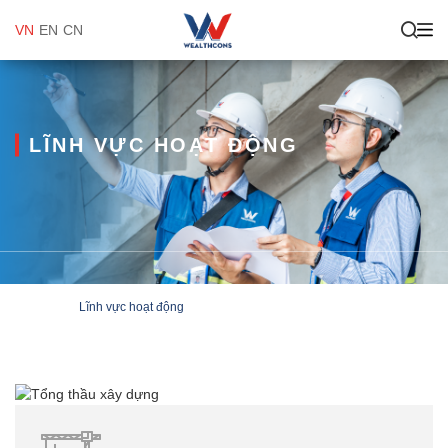
VN
EN
CN
LĨNH VỰC HOẠT ĐỘNG
Lĩnh vực hoạt động