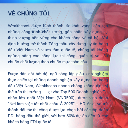
VỀ CHÚNG TÔI
Wealthcons được hình thành từ khát vọng kiến tạo
những công trình chất lượng, góp phần xây dựng sự
thịnh vượng bền vững cho khách hàng và xã hội. Với
định hướng trở thành Tổng thầu xây dựng uy tín hàng
đầu Việt Nam và vươn tầm quốc tế, chúng tôi không
ngừng nâng cao năng lực thi công, quản trị và tiêu
chuẩn chất lượng theo chuẩn mực toàn cầu.
Được dẫn dắt bởi đội ngũ sáng lập giàu kinh nghiệm
thực chiến tại những doanh nghiệp xây dựng lớn hàng
đầu Việt Nam, Wealthcons nhanh chóng khẳng định vị
thế trên thị trường — lọt vào Top 500 Doanh nghiệp Tư
nhân lớn nhất Việt Nam (VNR500), được vinh danh
"Nơi làm việc tốt nhất châu Á 2025" – HR Asia, và trở
thành đối tác thi công được lựa chọn bởi các tập đoàn
FDI hàng đầu thế giới, với hơn 80% dự án đến từ các
khách hàng FDI quốc tế.