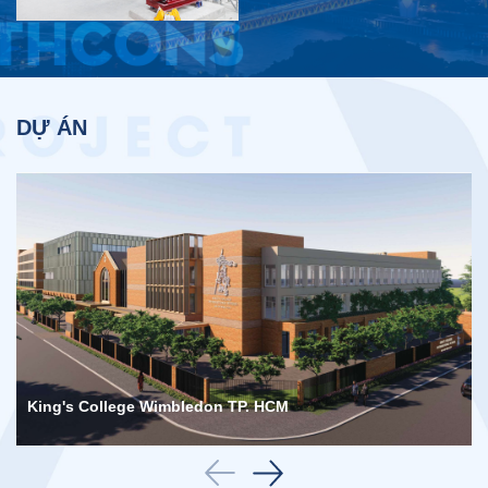
Tổng thầu cơ điện
DỰ ÁN
King's College Wimbledon TP. HCM