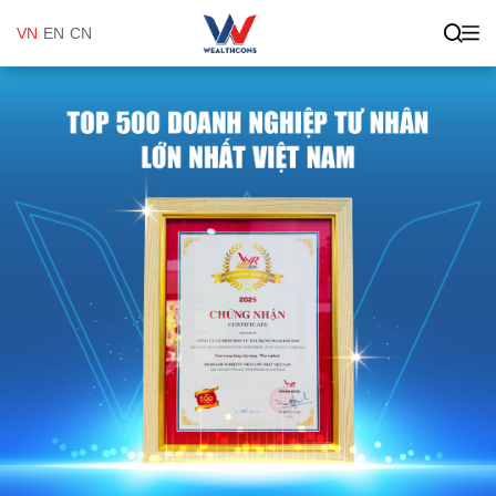
VN
EN
CN