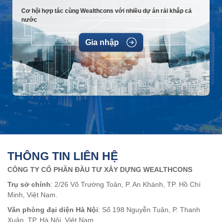
Cơ hội hợp tác cùng Wealthcons với nhiều dự án rải khắp cả
nước
Gia nhập
THÔNG TIN LIÊN HỆ
CÔNG TY CỔ PHẦN ĐẦU TƯ XÂY DỰNG WEALTHCONS
Trụ sở chính
: 2/26 Võ Trường Toản, P. An Khánh, TP. Hồ Chí
Minh, Việt Nam.
Văn phòng đại diện Hà Nội
: Số 198 Nguyễn Tuân, P. Thanh
Xuân, TP. Hà Nội, Việt Nam.