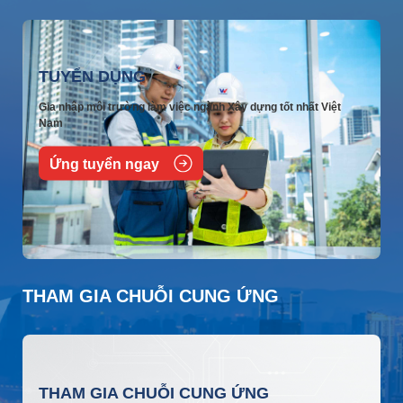
TUYỂN DỤNG
Gia nhập môi trường làm việc ngành Xây dựng tốt nhất Việt
Nam
Ứng tuyển ngay
THAM GIA CHUỖI CUNG ỨNG
THAM GIA CHUỖI CUNG ỨNG