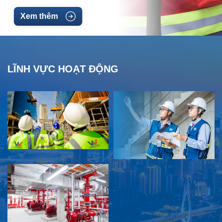
Xem thêm
LĨNH VỰC HOẠT ĐỘNG
Tổng thầu xây dựng
Tổng thầu thiế
côn