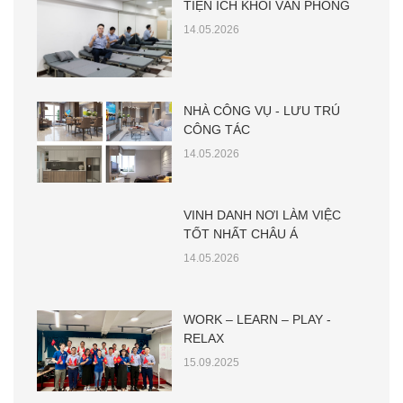
TIỆN ÍCH KHỐI VĂN PHÒNG
14.05.2026
NHÀ CÔNG VỤ - LƯU TRÚ
CÔNG TÁC
14.05.2026
VINH DANH NƠI LÀM VIỆC
TỐT NHẤT CHÂU Á
14.05.2026
WORK – LEARN – PLAY -
RELAX
15.09.2025