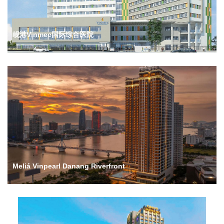
岘港Vinmec国际综合医院
Meliá Vinpearl Danang Riverfront