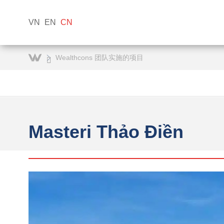
VN
EN
CN
Wealthcons 团队实施的项目
Masteri Thảo Điền